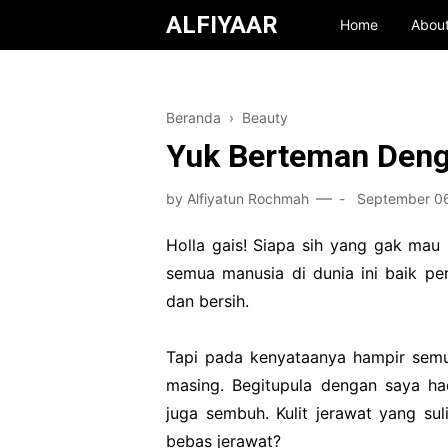
ALFIYAAR
Home
Abou
Beranda
›
Beauty
Yuk Berteman Deng
by
Alfiyatun Rochmah
-
September 06
Holla gais! Siapa sih yang gak mau 
semua manusia di dunia ini baik pe
dan bersih.
Tapi pada kenyataanya hampir semu
masing. Begitupula dengan saya ha
juga sembuh. Kulit jerawat yang suli
bebas jerawat?