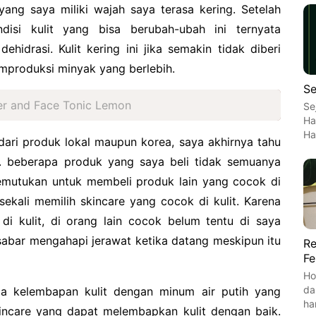
ng saya miliki wajah saya terasa kering. Setelah
disi kulit yang bisa berubah-ubah ini ternyata
hidrasi. Kulit kering ini jika semakin tidak diberi
produksi minyak yang berlebih.
Se
ser and Face Tonic Lemon
Se
Ha
Ha
ri produk lokal maupun korea, saya akhirnya tahu
. beberapa produk yang saya beli tidak semuanya
emutukan untuk membeli produk lain yang cocok di
 sekali memilih skincare yang cocok di kulit. Karena
di kulit, di orang lain cocok belum tentu di saya
 sabar mengahapi jerawat ketika datang meskipun itu
Re
Fe
Ho
da
ga kelembapan kulit dengan minum air putih yang
ha
ncare yang dapat melembapkan kulit dengan baik.