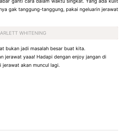
sabar ganti cara dalam waktu singkat. Yang ada kulit
nya gak tanggung-tanggung, pakai ngeluarin jerawat
CARLETT WHITENING
t bukan jadi masalah besar buat kita.
n jerawat yaaa! Hadapi dengan enjoy jangan di
nti jerawat akan muncul lagi.