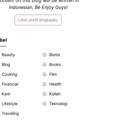
ontent on this blog will be written in
Indonesian. Be Enjoy Guys!
Lihat profil lengkapku
bel
Beauty
Bisnis
Blog
Books
Cooking
Film
Financial
Health
Karir
Kuliah
Lifestyle
Teknologi
Traveling