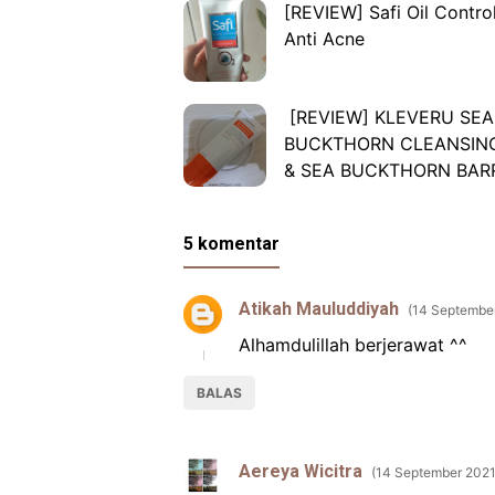
[REVIEW] Safi Oil Contro
Anti Acne
[REVIEW] KLEVERU SEA
BUCKTHORN CLEANSIN
& SEA BUCKTHORN BAR
SERUM
5 komentar
Atikah Mauluddiyah
14 September
Alhamdulillah berjerawat ^^
BALAS
Aereya Wicitra
14 September 2021