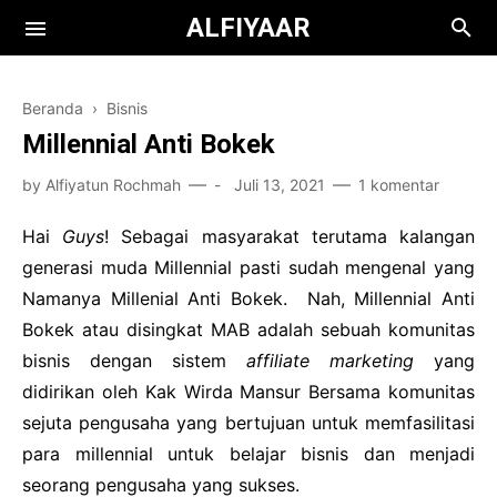
ALFIYAAR
Beranda
›
Bisnis
Millennial Anti Bokek
by
Alfiyatun Rochmah
-
Juli 13, 2021
1 komentar
Hai
Guys
! Sebagai masyarakat terutama kalangan
Books
generasi muda Millennial pasti sudah mengenal yang
Namanya Millenial Anti Bokek. Nah, Millennial Anti
Film
Teknologi
Bokek atau disingkat MAB adalah sebuah komunitas
Health
bisnis dengan sistem
affiliate marketing
yang
didirikan oleh Kak Wirda Mansur Bersama komunitas
Kuliah
sejuta pengusaha yang bertujuan untuk memfasilitasi
Bisnis
para millennial untuk belajar bisnis dan menjadi
seorang pengusaha yang sukses.