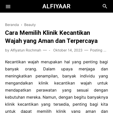
ALFIYAAR
Beranda
›
Beauty
Cara Memilih Klinik Kecantikan
Wajah yang Aman dan Terpercaya
by
Alfiyatun Rochmah
-
Oktober 14, 2023
Posting Komentar
Books
Kecantikan wajah merupakan hal yang penting bagi
banyak orang. Dalam upaya menjaga dan
Film
Teknologi
meningkatkan penampilan, banyak individu yang
Health
mengandalkan klinik kecantikan wajah untuk
mendapatkan perawatan yang sesuai dengan
Kuliah
kebutuhan mereka. Namun, dengan begitu banyaknya
Bisnis
klinik kecantikan yang tersedia, penting bagi kita
untuk dapat memilih klinik yang aman dan