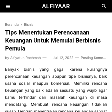
ALFIYAAR
Beranda
›
Bisnis
Tips Menentukan Perencanaan
Keuangan Untuk Memulai Berbisnis
Pemula
by
Alfiyatun Rochmah
-
Juli 12, 2022
Posting Komentar
Books
Film
Teknologi
Banyak bisnis yang gagal karena kurangnya
perencanaan keuangan apapun tipe bisnisnya, baik
Health
usaha sosial maupun komersial. Memiliki rencana
keuangan yang baik adalah sesuatu yang wajib agar
Kuliah
kamu terhindar dari masalah keuangan di masa
Bisnis
mendatang. Membuat rencana keuangan tidaklah
susah. Dengan menentukan rencana keuangan sangat