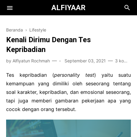
ALFIYAAR
Beranda
›
Lifestyle
Kenali Dirimu Dengan Tes
Kepribadian
by
Alfiyatun Rochmah
-
September 03, 2021
3 komentar
Books
Tes kepribadian (
personality test
) yaitu suatu
kemampuan yang dimiliki oleh seseorang tentang
Film
Teknologi
soal karakter, kepribadian, dan emosional seseorang,
Health
tapi juga memberi gambaran pekerjaan apa yang
cocok dengan orang tersebut.
Kuliah
Bisnis