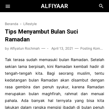
ALFIYAAR
Beranda
›
Lifestyle
Tips Menyambut Bulan Suci
Ramadan
by
Alfiyatun Rochmah
-
April 13, 2021
Posting Komentar
Books
Tak terasa sudah memasuki bulan Ramadan. Setelah
sekian lama berpisah, kini Ramadan kembali hadir di
Film
Teknologi
tengah-tengah kita. Bagi seorang muslim, tentu
Health
kedatangan bulan Ramadan akan disambut dengan
rasa gembira dan penuh syukur, karena Ramadan
Kuliah
merupakan bulan maghfirah, rahmat dan menuai
Bisnis
pahala. Ada banyak hal ternyata yang bisa kita
lakukan dalam rangka mengisi ibadah di bulan penuh