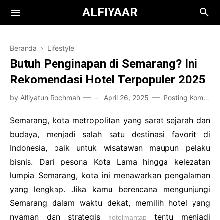
ALFIYAAR
Beranda
›
Lifestyle
Butuh Penginapan di Semarang? Ini
Rekomendasi Hotel Terpopuler 2025
by
Alfiyatun Rochmah
-
April 26, 2025
Posting Komentar
Books
Semarang, kota metropolitan yang sarat sejarah dan
budaya, menjadi salah satu destinasi favorit di
Film
Teknologi
Indonesia, baik untuk wisatawan maupun pelaku
Health
bisnis. Dari pesona Kota Lama hingga kelezatan
lumpia Semarang, kota ini menawarkan pengalaman
Kuliah
yang lengkap. Jika kamu berencana mengunjungi
Bisnis
Semarang dalam waktu dekat, memilih hotel yang
nyaman dan strategis
tentu menjadi
hotelmantap