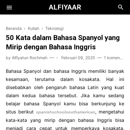
ALFIYAAR
Beranda
›
Kuliah
›
Teknologi
50 Kata dalam Bahasa Spanyol yang
Mirip dengan Bahasa Inggris
by
Alfiyatun Rochmah
-
Februari 09, 2025
1 komentar
Books
Bahasa Spanyol dan bahasa Inggris memiliki banyak
kesamaan, terutama dalam kosakata. Hal ini
Film
Teknologi
disebabkan oleh pengaruh bahasa Latin yang kuat
Health
dalam kedua bahasa tersebut. Jika kamu sedang
belajar bahasa Spanyol kamu bisa berkunjung ke
Kuliah
situs berikut
, mengetahui
spanishschoolsouthamerican
Bisnis
kata-kata yang mirip dengan bahasa Inggris bisa
menjadi cara cepat untuk memperkaya kosakata.